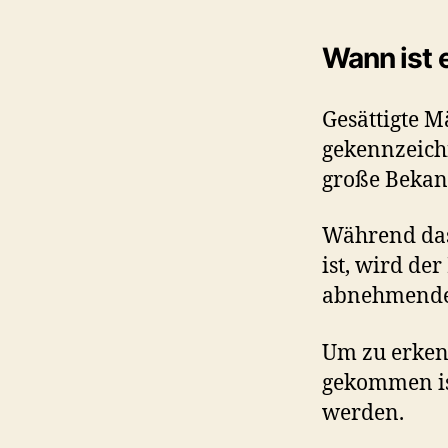
Wann ist 
Gesättigte M
gekennzeichn
große Bekann
Während das
ist, wird d
abnehmende
Um zu erkenn
gekommen ist
werden.