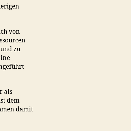
herigen
ich von
essourcen
 und zu
eine
ngeführt
r als
ist dem
ehmen damit