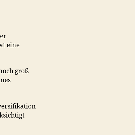
ger
at eine
noch groß
ines
ersifikation
sichtigt