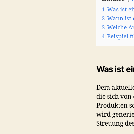
1
Was ist ei
2
Wann ist 
3
Welche Ar
4
Beispiel f
Was ist ei
Dem aktuell
die sich von
Produkten s
wird generi
Streuung des