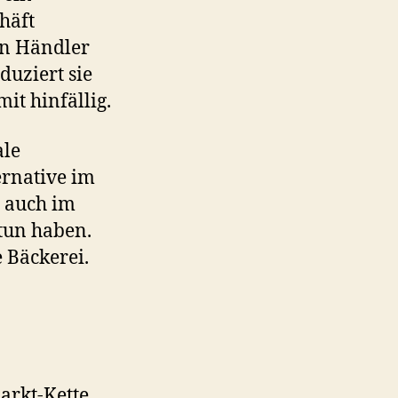
häft
Ein Händler
uziert sie
it hinfällig.
ale
ernative im
e auch im
 tun haben.
 Bäckerei.
arkt-Kette