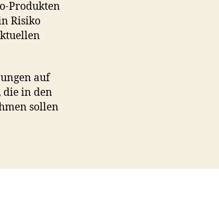
io-Produkten
n Risiko
aktuellen
nungen auf
 die in den
nahmen sollen