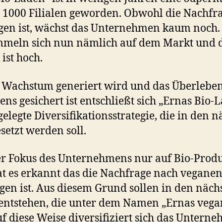
s 1000 Filialen geworden. Obwohl die Nachfr
gen ist, wächst das Unternehmen kaum noch. 
mmeln sich nun nämlich auf dem Markt und 
ist hoch.
 Wachstum generiert wird und das Überleben
s gesichert ist entschließt sich „Ernas Bio-
elegte Diversifikationsstrategie, die in den n
etzt werden soll.
er Fokus des Unternehmens nur auf Bio-Prod
at es erkannt das die Nachfrage nach vegane
egen ist. Aus diesem Grund sollen in den näch
entstehen, die unter dem Namen „Ernas veg
uf diese Weise diversifiziert sich das Untern