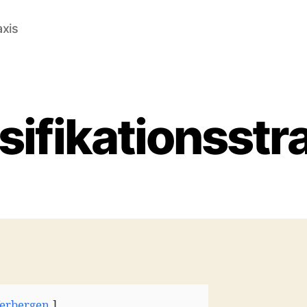
axis
sifikationsstr
erbergen