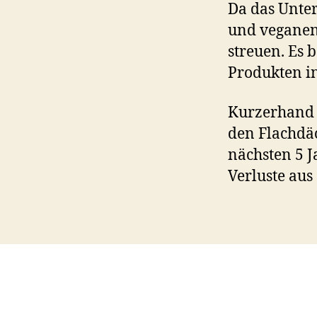
Da das Unte
und veganen
streuen. Es b
Produkten i
Kurzerhand 
den Flachdäc
nächsten 5 J
Verluste aus