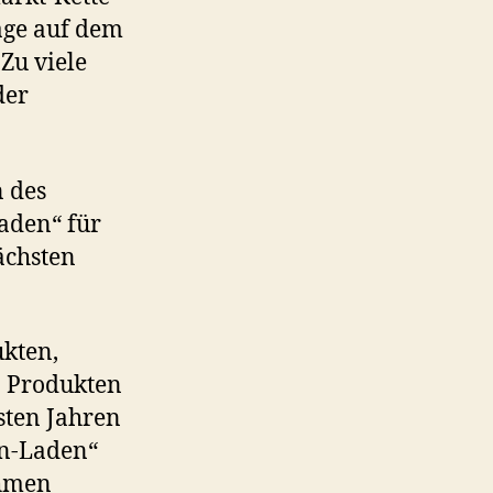
age auf dem
Zu viele
der
 des
Laden“ für
ächsten
ukten,
n Produkten
sten Jahren
an-Laden“
ehmen