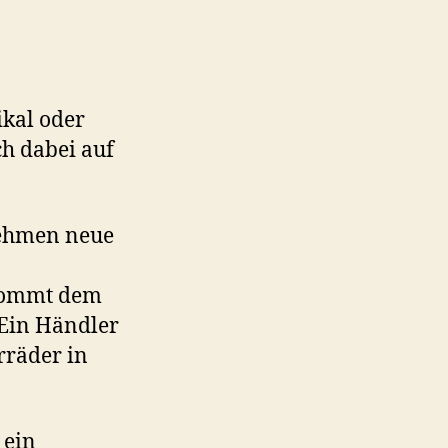
ikal oder
ch dabei auf
nehmen neue
 kommt dem
 Ein Händler
rräder in
 ein