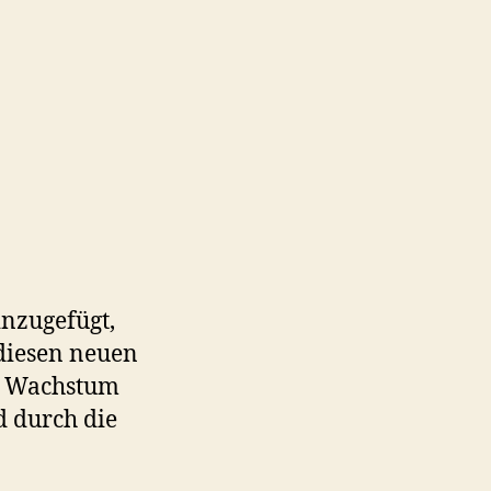
nzugefügt,
 diesen neuen
es Wachstum
d durch die