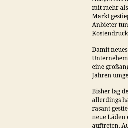
mit mehr al
Markt gestie
Anbieter tu
Kostendruck 
Damit neues
Unternehemen
eine großang
Jahren umges
Bisher lag d
allerdings h
rasant gesti
neue Läden 
auftreten. A